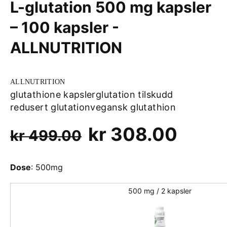
L-glutation 500 mg kapsler
– 100 kapsler -
ALLNUTRITION
ALLNUTRITION
glutathione kapsler
glutation tilskudd
redusert glutation
vegansk glutathion
Opprinnelig
Nåvæ
kr
308.00
kr
499.00
pris
pris
Dose
:
500mg
var:
er:
kr 499.00.
500 mg / 2 kapsler
kr 30