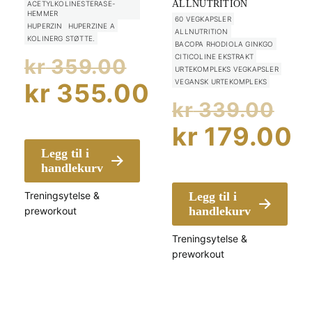
ALLNUTRITION
ACETYLKOLINESTERASE-
HEMMER
60 VEGKAPSLER
HUPERZIN
HUPERZINE A
ALLNUTRITION
KOLINERG STØTTE.
BACOPA RHODIOLA GINKGO
Opprinnelig
CITICOLINE EKSTRAKT
kr
359.00
URTEKOMPLEKS VEGKAPSLER
pris
VEGANSK URTEKOMPLEKS
kr
355.00
Op
kr
339.00
var:
Nåværende
pr
kr
179.00
kr 359.00.
pris
Legg til i
va
Nåværend
er:
handlekurv
kr
pris
kr 355.00.
Treningsytelse &
Legg til i
er:
handlekurv
preworkout
kr 179.00.
Treningsytelse &
preworkout