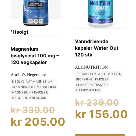
Utsolgt
Vanndrivende
kapsler Water Out
Magnesium
120 stk
bisglycinat 100 mg –
120 vegkapsler
ALLNUTRITION
120 KAPSLER
ALLNUTRITION
Apollo's Hegemony
BIOPERINE
KAPSLER
BISGLYCINAT MAGNESIUM
PLANTEEKSTRAKTER
GLYSINBUNDET MAGNESIUM
URTEKOMPLEKS
MAGNESIUM I KAPSLER
Op
MAGNESIUMTILSKUDD
kr
239.00
Opprinnelig
kr
339.00
pr
kr
156.00
pris
kr
205.00
va
Nåværend
var:
Nåværende