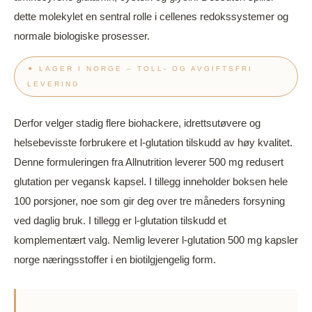
dette molekylet en sentral rolle i cellenes redokssystemer og
normale biologiske prosesser.
✦ LAGER I NORGE – TOLL- OG AVGIFTSFRI
LEVERING
Derfor velger stadig flere biohackere, idrettsutøvere og
helsebevisste forbrukere et l-glutation tilskudd av høy kvalitet.
Denne formuleringen fra Allnutrition leverer 500 mg redusert
glutation per vegansk kapsel. I tillegg inneholder boksen hele
100 porsjoner, noe som gir deg over tre måneders forsyning
ved daglig bruk. I tillegg er l-glutation tilskudd et
komplementært valg. Nemlig leverer l-glutation 500 mg kapsler
norge næringsstoffer i en biotilgjengelig form.