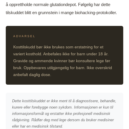
å opprettholde normale glutationdepot. Følgelig har dette
tilskuddet blitt en grunnstein i mange biohacking-protokoller.
ADVARSEL
Kosttilskudd bør ikke brukes som erstatning for et
variert kosthold. Anbefales ikke for barn under 18 år.
Gravide og ammende kvinner bør konsultere lege før
bruk. Oppbevares utilgjengelig for barn. Ikke overskrid
anbefalt daglig dose.
Dette kosttilskuddet er ikke ment til å diagnostisere, behandle,
kurere eller forebygge noen sykdom. Informasjonen er kun til
informasjonsformål og erstatter ikke profesjonell medisinsk
rådgivning. Rådfør deg med lege dersom du bruker medisiner
eller har en medisinsk tilstand.