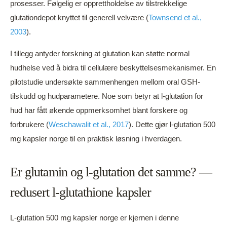
prosesser. Følgelig er opprettholdelse av tilstrekkelige
glutationdepot knyttet til generell velvære (
Townsend et al.,
2003
).
I tillegg antyder forskning at glutation kan støtte normal
hudhelse ved å bidra til cellulære beskyttelsesmekanismer. En
pilotstudie undersøkte sammenhengen mellom oral GSH-
tilskudd og hudparametere. Noe som betyr at l-glutation for
hud har fått økende oppmerksomhet blant forskere og
forbrukere (
Weschawalit et al., 2017
). Dette gjør l-glutation 500
mg kapsler norge til en praktisk løsning i hverdagen.
Er glutamin og l-glutation det samme? —
redusert l-glutathione kapsler
L-glutation 500 mg kapsler norge er kjernen i denne