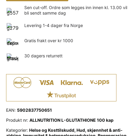
Sen cut-off. Ordre som legges inn innen kl. 13.00 vil
bli sendt samme dag
Levering 1-4 dager fra Norge
Gratis frakt over kr 1000
30 dagers returrett
EAN:
5902837750651
Produkt nr:
ALLNUTRITION L-GLUTATHIONE 100 kap
Kategorier:
Helse og Kosttilskudd
,
Hud, skjønnhet & anti-
aldring
,
Immunitet & betennelsesreduksjon
,
Regenerasjon