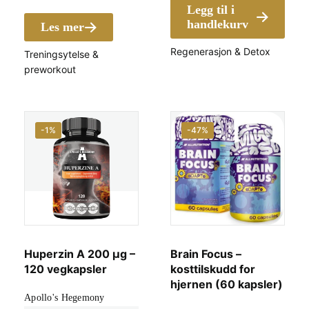
kr
pris
Legg til i
kr 339.00.
pris
er:
handlekurv
Les mer
er:
kr 156.00.
Regenerasjon & Detox
Treningsytelse &
kr 205.00.
preworkout
-1%
-47%
Huperzin A 200 µg –
Brain Focus –
120 vegkapsler
kosttilskudd for
hjernen (60 kapsler)
Apollo's Hegemony