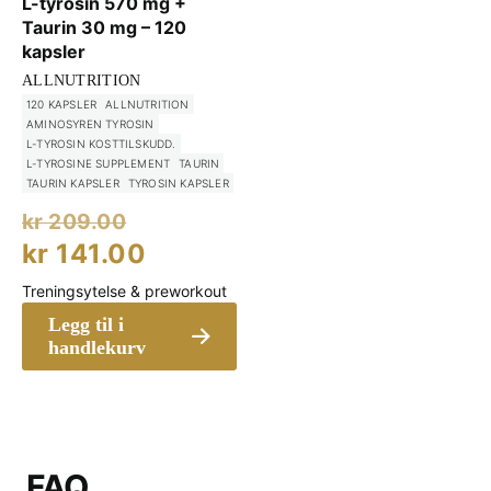
L-tyrosin 570 mg +
Taurin 30 mg – 120
kapsler
ALLNUTRITION
120 KAPSLER
ALLNUTRITION
AMINOSYREN TYROSIN
L-TYROSIN KOSTTILSKUDD.
L-TYROSINE SUPPLEMENT
TAURIN
TAURIN KAPSLER
TYROSIN KAPSLER
Opprinnelig
kr
209.00
pris
Nåværende
kr
141.00
var:
pris
Treningsytelse & preworkout
kr 209.00.
er:
Legg til i
kr 141.00.
handlekurv
FAQ