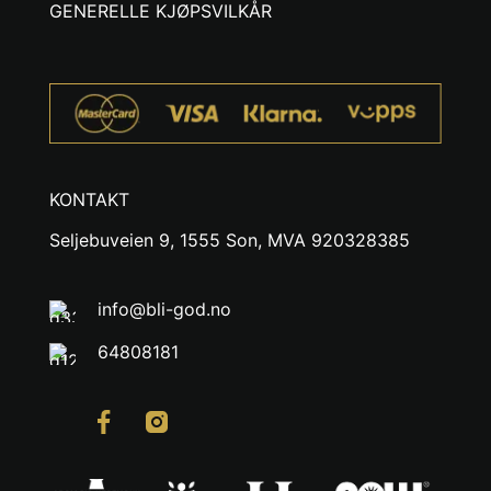
GENERELLE KJØPSVILKÅR
KONTAKT
Seljebuveien 9, 1555 Son, MVA 920328385
info@bli-god.no
64808181