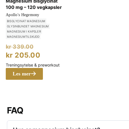
Magnesium bisglycinat
100 mg – 120 vegkapsler
Apollo's Hegemony
BISGLYCINAT MAGNESIUM
GLYSINBUNDET MAGNESIUM
MAGNESIUM I KAPSLER
MAGNESIUMTILSKUDD
Opprinnelig
kr
339.00
pris
Nåværende
kr
205.00
var:
pris
Treningsytelse & preworkout
kr 339.00.
er:
Les mer
kr 205.00.
FAQ