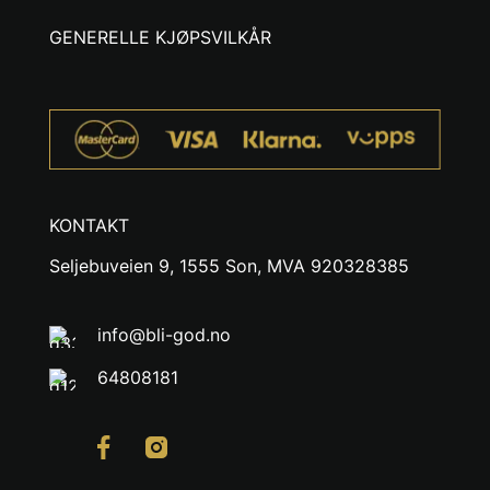
GENERELLE KJØPSVILKÅR
KONTAKT
Seljebuveien 9, 1555 Son, MVA 920328385
info@bli-god.no
64808181