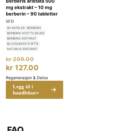
Berberis aristata 500
mg ekstrakt – 10 mg
berberin – 90 tabletter
SFD
90 KAPSLER
BERBERIN
BERBERIN KOSTTILSKUDD
BERBERIS EKSTRAKT
BLODSUKKER STØTTE
NATURLIG EKSTRAKT
Opprinnelig
kr
299.00
pris
Nåværende
kr
127.00
var:
pris
Regenerasjon & Detox
kr 299.00.
er:
Legg til i
kr 127.00.
handlekurv
FAQ