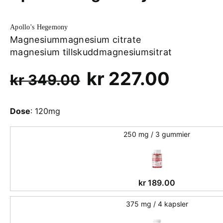
Apollo's Hegemony
Magnesium
magnesium citrate
magnesium tillskudd
magnesiumsitrat
Opprinnelig
Nåvæ
kr
227.00
kr
349.00
pris
pris
Dose
:
120mg
var:
er:
kr 349.00.
250 mg / 3 gummier
kr 227
kr
189.00
375 mg / 4 kapsler