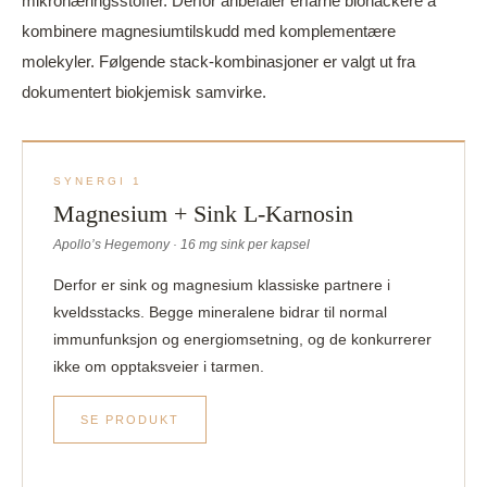
mikronæringsstoffer. Derfor anbefaler erfarne biohackere å
kombinere magnesiumtilskudd med komplementære
molekyler. Følgende stack-kombinasjoner er valgt ut fra
dokumentert biokjemisk samvirke.
SYNERGI 1
Magnesium + Sink L-Karnosin
Apollo’s Hegemony · 16 mg sink per kapsel
Derfor er sink og magnesium klassiske partnere i
kveldsstacks. Begge mineralene bidrar til normal
immunfunksjon og energiomsetning, og de konkurrerer
ikke om opptaksveier i tarmen.
SE PRODUKT