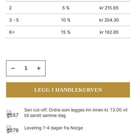
2
5 %
kr
215.65
3 - 5
10 %
kr
204.30
6+
15 %
kr
192.95
Magnesiumsitrat
120
mg
+
LEGG I HANDLEKURVEN
B6
–
200
vegkapsler
Sen cut-off. Ordre som legges inn innen kl. 13.00 vil
bli sendt samme dag
antall
Levering 1-4 dager fra Norge