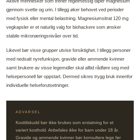
Aktive mennesker som trener regelmessig taper magnesium
gjennom svette og urin. I tillegg øker behovet ved perioder
med fysisk eller mental belastning. Magnesiumsitrat 120 mg
vegkapsler er et naturlig valg for biohackere som ønsker
stabile mikronæringsnivåer over tid.
Likevel bør visse grupper utvise forsiktighet. I tillegg personer
med nedsatt nyrefunksjon, gravide eller ammende kvinner
samt brukere av visse legemidler skal alltid rådføre seg med
helsepersonell før oppstart. Dermed sikres trygg bruk innenfor
individuelle helseforutsetninger.
ADVARSEL
Kosttilskudd bør ikke brukes som erstatning for et
variert kosthold. Anbefales ikke for barn under 18 år.
Gravide og ammende kvinner bør konsultere lege før