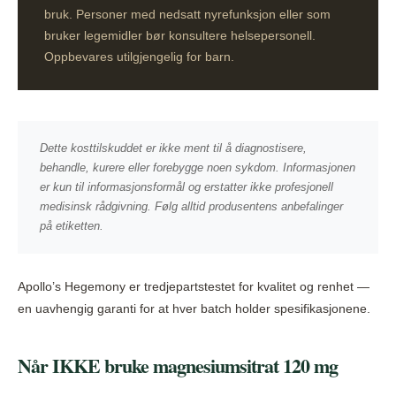
bruk. Personer med nedsatt nyrefunksjon eller som
bruker legemidler bør konsultere helsepersonell.
Oppbevares utilgjengelig for barn.
Dette kosttilskuddet er ikke ment til å diagnostisere,
behandle, kurere eller forebygge noen sykdom. Informasjonen
er kun til informasjonsformål og erstatter ikke profesjonell
medisinsk rådgivning. Følg alltid produsentens anbefalinger
på etiketten.
Apollo’s Hegemony er tredjepartstestet for kvalitet og renhet —
en uavhengig garanti for at hver batch holder spesifikasjonene.
Når IKKE bruke magnesiumsitrat 120 mg