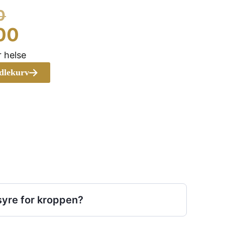
Opprinnelig
0
pris
Nåværende
00
var:
pris
 helse
kr 199.00.
er:
ndlekurv
kr 157.00.
syre for kroppen?