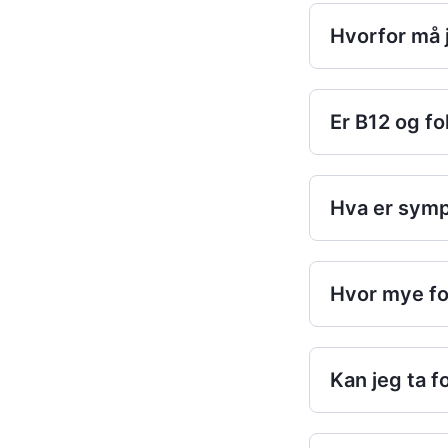
Hvorfor må j
Er B12 og f
Hva er symp
Hvor mye fol
Kan jeg ta 