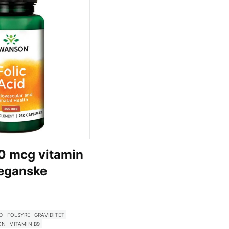
0 mcg vitamin
veganske
D
FOLSYRE
GRAVIDITET
ON
VITAMIN B9