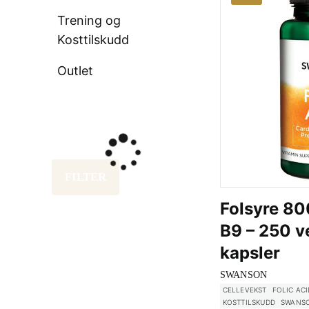
Trening og
Kosttilskudd
Outlet
FILTER
Folsyre 80
B9 – 250 
kapsler
SWANSON
CELLEVEKST
FOLIC ACI
KOSTTILSKUDD
SWANS