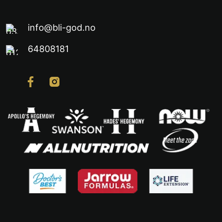
info@bli-god.no
64808181