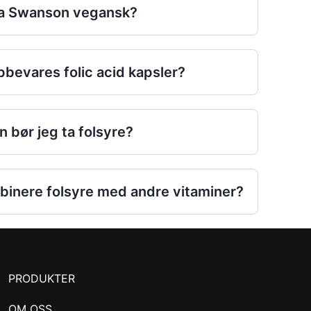
fra Swanson vegansk?
bevares folic acid kapsler?
 bør jeg ta folsyre?
binere folsyre med andre vitaminer?
PRODUKTER
OM OSS