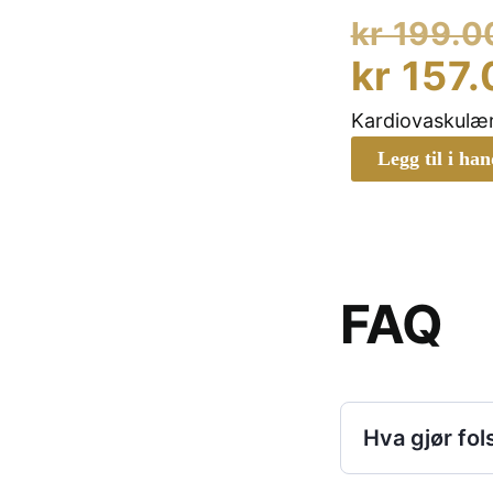
kr
199.0
kr
157.
Kardiovaskulær
Legg til i ha
FAQ
Hva gjør fol