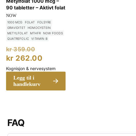
Metylfolat 1000 mcg –
90 tabletter – Aktivt folat
NOW
1000 MCG
FOLAT
FOLSYRE
GRAVIDITET
HOMOCYSTEIN
METYLFOLAT
MTHFR
NOW FOODS
QUATREFOLIC
VITAMIN B
Opprinnelig
kr
359.00
pris
Nåværende
kr
262.00
var:
pris
Kognisjon & nervesystem
kr 359.00.
er:
Legg til i
kr 262.00.
handlekurv
FAQ