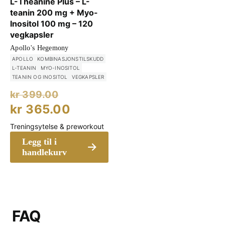
L-Theanine Plus – L-
teanin 200 mg + Myo-
Inositol 100 mg – 120
vegkapsler
Apollo's Hegemony
APOLLO
KOMBINASJONSTILSKUDD
L-TEANIN
MYO-INOSITOL
TEANIN OG INOSITOL
VEGKAPSLER
Opprinnelig
kr
399.00
pris
Nåværende
kr
365.00
var:
pris
Treningsytelse & preworkout
kr 399.00.
er:
Legg til i
kr 365.00.
handlekurv
FAQ