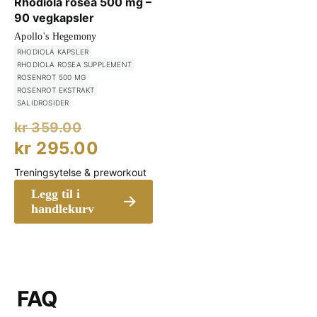
Rhodiola rosea 500 mg –
90 vegkapsler
Apollo's Hegemony
RHODIOLA KAPSLER
RHODIOLA ROSEA SUPPLEMENT
ROSENROT 500 MG
ROSENROT EKSTRAKT
SALIDROSIDER
Opprinnelig
kr
359.00
pris
Nåværende
kr
295.00
var:
pris
Treningsytelse & preworkout
kr 359.00.
er:
Legg til i
kr 295.00.
handlekurv
FAQ