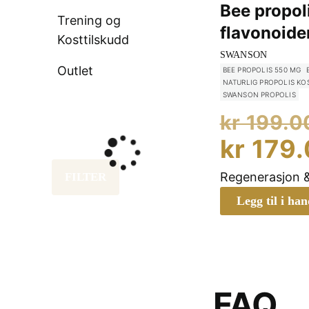
Bee propol
Trening og
flavonoide
Kosttilskudd
SWANSON
Outlet
BEE PROPOLIS 550 MG
NATURLIG PROPOLIS KO
SWANSON PROPOLIS
kr
199.0
kr
179.
Regenerasjon 
FILTER
Legg til i ha
FAQ