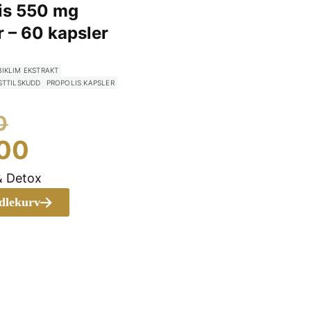
is 550 mg
r – 60 kapsler
BIKLIM EKSTRAKT
STTILSKUDD
PROPOLIS KAPSLER
Opprinnelig
0
pris
Nåværende
00
var:
pris
& Detox
kr 199.00.
er:
ndlekurv
kr 179.00.