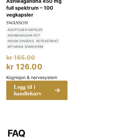
Ashwagandha 450 mg
full spektrum – 100
vegkapsler
SWANSON
ADAPTOGEN KAPSLER
ASHWAGANDHA ROT
INDISK GINSENG
ROTEKSTRAKT
WITHANIA SOMNIFERA
Opprinnelig
kr
165.00
pris
Nåværende
kr
126.00
var:
pris
Kognisjon & nervesystem
kr 165.00.
er:
Legg til i
kr 126.00.
handlekurv
FAQ