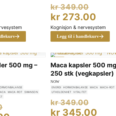
Oppri
kr
349.00
pris
Nåv
kr
273.00
var:
pris
ervesystem
Kognisjon & nervesystem
kr 34
er:
ndlekurv
Legg til i handlekurv
kr 2
-1%
ler 500 mg –
Maca kapsler 500 mg
250 stk (vegkapsler)
NOW
ORMONBALANSE
ENERGI
HORMONBALANSE
MACA
MACA-ROT
ACA
MACA-ROT
SWANSON
UTHOLDENHET
VITALITET
ET
Oppri
kr
349.00
Opprinnelig
0
pris
Nåv
kr
345.00