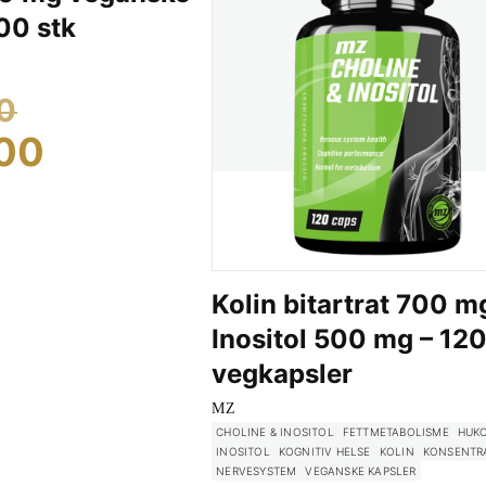
00 stk
Opprinnelig
0
pris
Nåværende
00
var:
pris
kr 269.00.
er:
kr 175.00.
Kolin bitartrat 700 m
Inositol 500 mg – 12
vegkapsler
MZ
CHOLINE & INOSITOL
FETTMETABOLISME
HUK
INOSITOL
KOGNITIV HELSE
KOLIN
KONSENTR
NERVESYSTEM
VEGANSKE KAPSLER