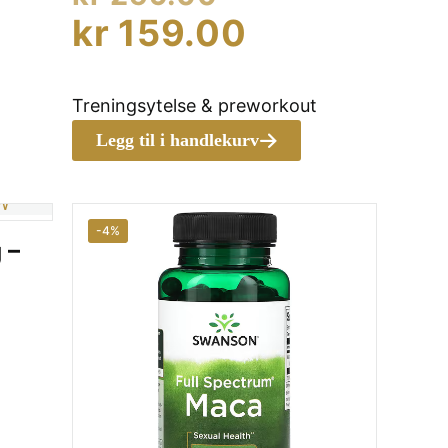
nnelig
pris
Nåværend
kr
159.00
ærende
var:
pris
kr 259.00.
er:
Treningsytelse & preworkout
9.00.
kr 159.00.
Legg til i handlekurv
73.00.
-4%
 –
nnelig
ærende