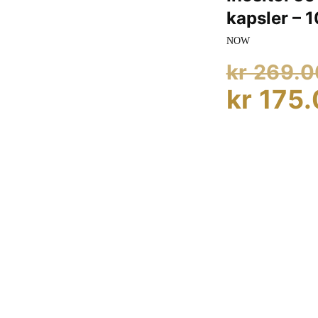
kapsler – 1
NOW
kr
269.0
kr
175.