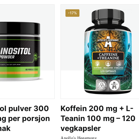
-17%
ol pulver 300
Koffein 200 mg + L-
g per porsjon
Teanin 100 mg – 120
mak
vegkapsler
Apollo's Hegemony