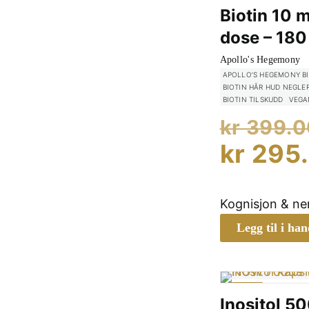
Biotin 10 m
dose – 180 
Apollo's Hegemony
APOLLO’S HEGEMONY B
BIOTIN HÅR HUD NEGLE
BIOTIN TILSKUDD
VEGA
kr
399.0
kr
295
Kognisjon & n
Legg til i ha
-35%
Inositol 5