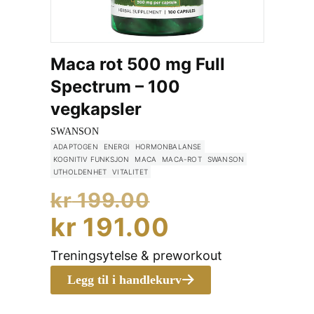
9.00.
Maca rot 500 mg Full
345.00.
Spectrum – 100
vegkapsler
SWANSON
ADAPTOGEN
ENERGI
HORMONBALANSE
KOGNITIV FUNKSJON
MACA
MACA-ROT
SWANSON
UTHOLDENHET
VITALITET
Opprinnelig
kr
199.00
pris
Nåværend
kr
191.00
var:
pris
Treningsytelse & preworkout
kr 199.00.
er:
Legg til i handlekurv
kr 191.00.