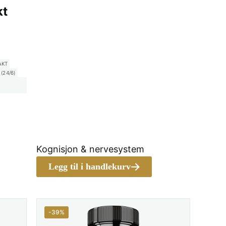
var:
pris
kt
kr 329.00.
er:
kr 325.00.
AKT
(24/6)
nnelig
ærende
Kognisjon & nervesystem
9.00.
Legg til i handlekurv
89.00.
-39%