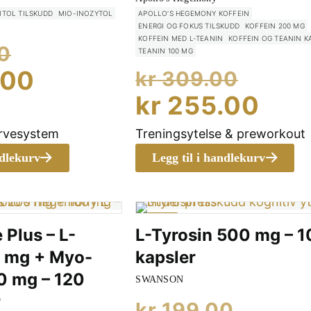
ITOL TILSKUDD
MIO-INOZYTOL
APOLLO’S HEGEMONY KOFFEIN
ENERGI OG FOKUS TILSKUDD
KOFFEIN 200 MG
KOFFEIN MED L-TEANIN
KOFFEIN OG TEANIN K
Opprinnelig
0
TEANIN 100 MG
Oppri
pris
Nåværende
.00
kr
309.00
pris
Nåv
var:
kr
255.00
pris
var:
pris
kr 299.00.
er:
ervesystem
Treningsytelse & preworkout
kr 30
er:
kr 295.00.
ndlekurv
Legg til i handlekurv
kr 
-25%
 Plus – L-
L-Tyrosin 500 mg – 
0 mg + Myo-
kapsler
00 mg – 120
SWANSON
r
Oppri
kr
199.00