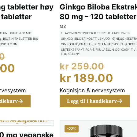
g tabletter høy
Ginkgo Biloba Ekstra
tabletter
80 mg – 120 tabletter
MZ
IOTIN
BIOTIN 10 MG
FLAVONGLYKOSIDER & TERPENE LAKT ONER
R
BIOTIN TABLETTER 180
GINKGO BILOBA KOSTTILSKUDD
GINKGO-EKSTR
NSK BIOTIN
GINKGOLID/BILOBALID
STANDARDISERT GINKGO 
URTEEKSTRAKT FOR SIRKULASJON OG KOGNITIV
Opprinnelig
0
FUNKSJON*
Oppri
pris
kr
259.00
Nåværende
.00
pris
Nåv
kr
189.00
var:
pris
var:
pris
kr 399.00.
er:
ervesystem
Kognisjon & nervesystem
kr 25
er:
kr 295.00.
ndlekurv
Legg til i handlekurv
kr 1
-22%
00 mg veganske