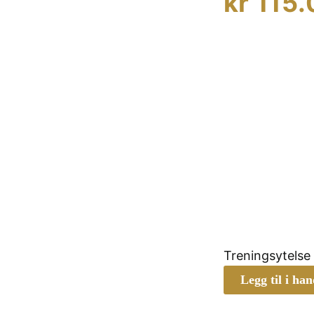
kr
115.
Treningsytelse
Legg til i ha