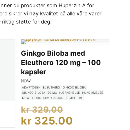
 finner du produkter som Huperzin A for
 sikrer vi høy kvalitet på alle våre varer
riktig støtte for deg.
-1%
Ginkgo Biloba med
Eleuthero 120 mg – 100
kapsler
NOW
ADAPTOGEN
ELEUTHERO
GINKGO BILOBA
GINKGO BILOBA 120 MG
HJERNEHELSE
HUKOMMELSE
NOW FOODS
SIRKULASJON
TEMPELTRE
Opprinnelig
kr
329.00
pris
Nåværend
kr
325.00