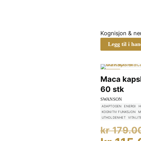
Kognisjon & n
Legg til i ha
-36%
Maca kaps
60 stk
SWANSON
ADAPTOGEN
ENERGI
H
KOGNITIV FUNKSJON
M
UTHOLDENHET
VITALIT
kr
179.0