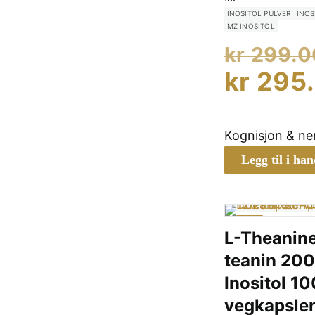
INOSITOL PULVER
INOS
MZ INOSITOL
kr
299.0
kr
295
Kognisjon & n
Legg til i ha
-9%
L-Theanine
teanin 20
Inositol 1
vegkapsle