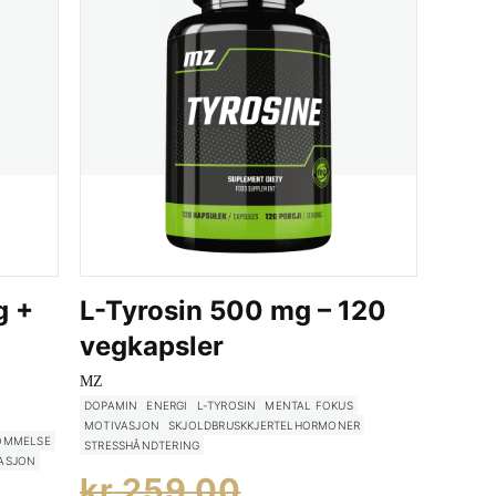
g +
L-Tyrosin 500 mg – 120
0
vegkapsler
MZ
DOPAMIN
ENERGI
L-TYROSIN
MENTAL FOKUS
MOTIVASJON
SKJOLDBRUSKKJERTELHORMONER
OMMELSE
STRESSHÅNDTERING
ASJON
Opprinnelig
kr
259.00