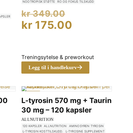
NOOTROPISK STØTTE
RO OG FOKUS TILSKUDD
Opprinnelig
kr
349.00
APSLER
pris
Nåværend
kr
175.00
nnelig
var:
pris
ærende
kr 349.00.
er:
kr 175.00.
Treningsytelse & preworkout
9.00.
Legg til i handlekurv
255.00.
-33%
100
L-tyrosin 570 mg + Taurin
30 mg – 120 kapsler
ALLNUTRITION
120 KAPSLER
ALLNUTRITION
AMINOSYREN TYROSIN
nnelig
L-TYROSIN KOSTTILSKUDD.
L-TYROSINE SUPPLEMENT