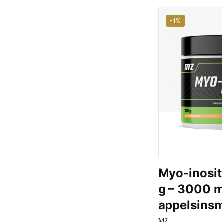
-1%
Myo-inosit
g – 3000 m
appelsins
MZ