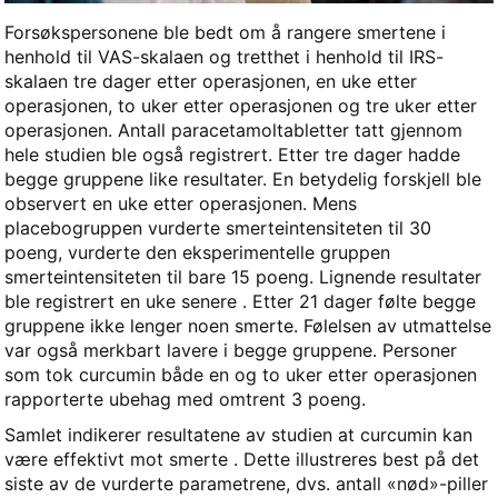
Forsøkspersonene ble bedt om å rangere smertene i
henhold til VAS-skalaen og tretthet i henhold til IRS-
skalaen tre dager etter operasjonen, en uke etter
operasjonen, to uker etter operasjonen og tre uker etter
operasjonen. Antall paracetamoltabletter tatt gjennom
hele studien ble også registrert. Etter tre dager hadde
begge gruppene like resultater. En betydelig forskjell ble
observert en uke etter operasjonen. Mens
placebogruppen vurderte smerteintensiteten til 30
poeng, vurderte den eksperimentelle gruppen
smerteintensiteten til bare 15 poeng. Lignende resultater
ble registrert en uke senere . Etter 21 dager følte begge
gruppene ikke lenger noen smerte. Følelsen av utmattelse
var også merkbart lavere i begge gruppene. Personer
som tok curcumin både en og to uker etter operasjonen
rapporterte ubehag med omtrent 3 poeng.
Samlet indikerer resultatene av studien at curcumin kan
være effektivt mot smerte . Dette illustreres best på det
siste av de vurderte parametrene, dvs. antall «nød»-piller