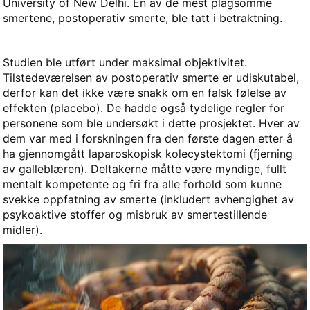
University of New Delhi. En av de mest plagsomme
smertene, postoperativ smerte, ble tatt i betraktning.
Studien ble utført under maksimal objektivitet.
Tilstedeværelsen av postoperativ smerte er udiskutabel,
derfor kan det ikke være snakk om en falsk følelse av
effekten (placebo). De hadde også tydelige regler for
personene som ble undersøkt i dette prosjektet. Hver av
dem var med i forskningen fra den første dagen etter å
ha gjennomgått laparoskopisk kolecystektomi (fjerning
av galleblæren). Deltakerne måtte være myndige, fullt
mentalt kompetente og fri fra alle forhold som kunne
svekke oppfatning av smerte (inkludert avhengighet av
psykoaktive stoffer og misbruk av smertestillende
midler).