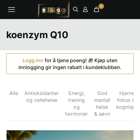
0
koenzym Q10
Logg inn
for å tjene poeng! 🎁 Kjøp uten
innlogging gir ingen rabatt i kundeklubben.
Alle
Antioksidanter
Energi,
God
Hjerne,
og cellehelse
trening
mental
fokus og
og
helse
kognisjon
hormoner
& søvn