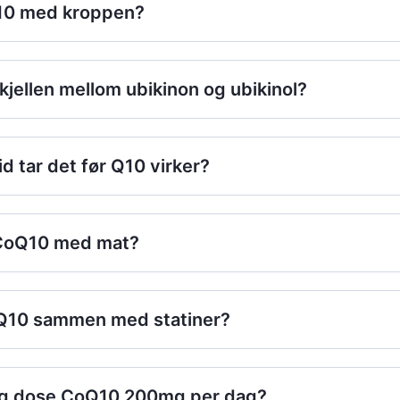
10 med kroppen?
kjellen mellom ubikinon og ubikinol?
id tar det før Q10 virker?
 CoQ10 med mat?
 Q10 sammen med statiner?
tig dose CoQ10 200mg per dag?