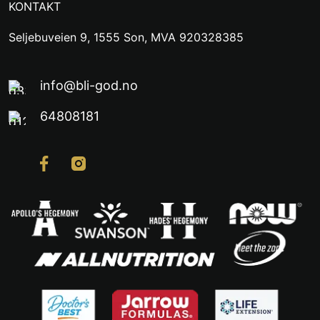
KONTAKT
Seljebuveien 9, 1555 Son, MVA 920328385
info@bli-god.no
64808181