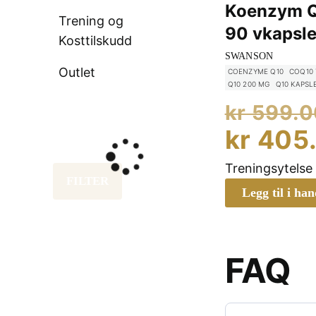
Koenzym Q
Trening og
90 vkapsle
Kosttilskudd
SWANSON
Outlet
COENZYME Q10
COQ10 
Q10 200 MG
Q10 KAPSL
kr
599.0
kr
405
Treningsytelse
FILTER
Legg til i ha
FAQ