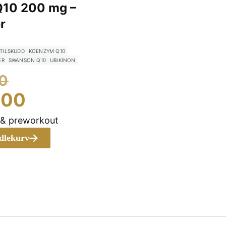
10 200 mg –
r
TILSKUDD
KOENZYM Q10
ER
SWANSON Q10
UBIKINON
Opprinnelig
0
pris
Nåværende
.00
var:
pris
 & preworkout
kr 599.00.
er:
ndlekurv
kr 405.00.