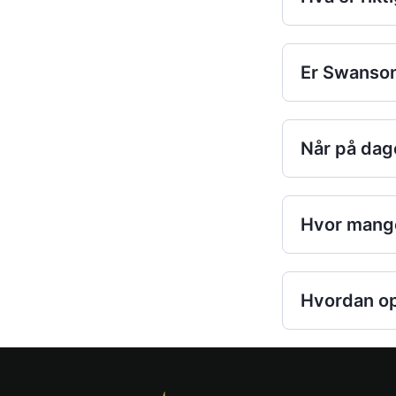
Er Swanso
Når på dag
Hvor mange
Hvordan o