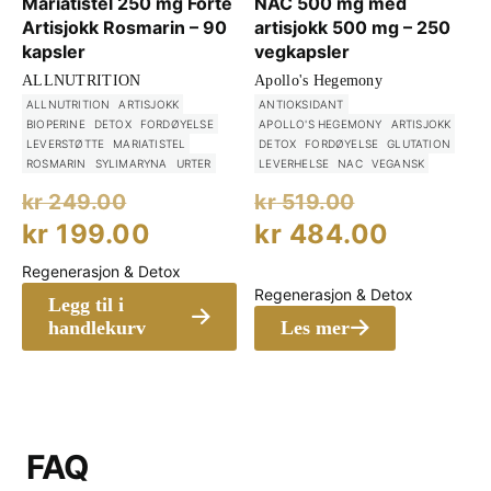
Mariatistel 250 mg Forte
NAC 500 mg med
Artisjokk Rosmarin – 90
artisjokk 500 mg – 250
kapsler
vegkapsler
ALLNUTRITION
Apollo's Hegemony
ALLNUTRITION
ARTISJOKK
ANTIOKSIDANT
BIOPERINE
DETOX
FORDØYELSE
APOLLO'S HEGEMONY
ARTISJOKK
LEVERSTØTTE
MARIATISTEL
DETOX
FORDØYELSE
GLUTATION
ROSMARIN
SYLIMARYNA
URTER
LEVERHELSE
NAC
VEGANSK
Opprinnelig
Opprinnel
kr
249.00
kr
519.00
pris
pris
Nåværende
Nåvære
kr
199.00
kr
484.00
var:
var:
pris
pris
Regenerasjon & Detox
kr 249.00.
kr 519.00
er:
er:
Regenerasjon & Detox
Legg til i
kr 199.00.
kr 484.
handlekurv
Les mer
FAQ