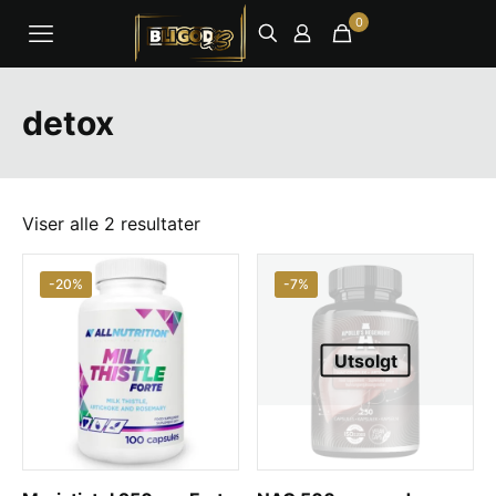
0
detox
Viser alle 2 resultater
-20%
-7%
Utsolgt