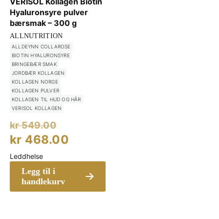
VERISOL Kollagen Biotin
Hyaluronsyre pulver
bærsmak – 300 g
ALLNUTRITION
ALLDEYNN COLLAROSE
BIOTIN HYALURONSYRE
BRINGEBÆR SMAK
JORDBÆR KOLLAGEN
KOLLAGEN NORGE
KOLLAGEN PULVER
KOLLAGEN TIL HUD OG HÅR
VERISOL KOLLAGEN
Opprinnelig
kr
549.00
pris
Nåværende
kr
468.00
var:
pris
Leddhelse
kr 549.00.
er:
Legg til i
kr 468.00.
handlekurv