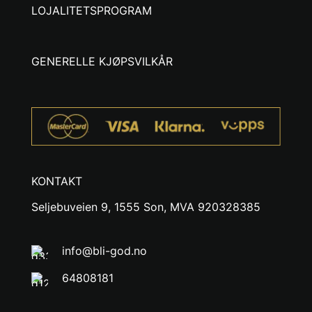
LOJALITETSPROGRAM
GENERELLE KJØPSVILKÅR
KONTAKT
Seljebuveien 9, 1555 Son, MVA 920328385
info@bli-god.no
64808181