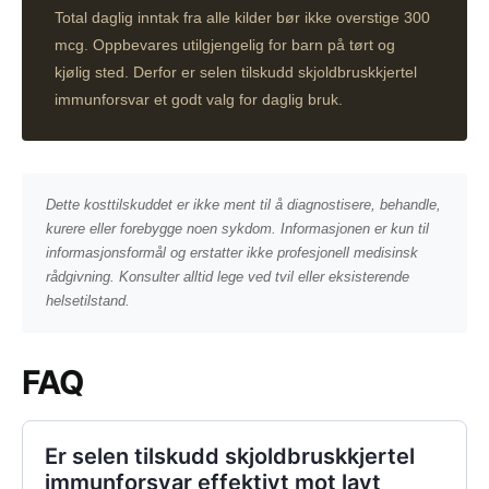
Total daglig inntak fra alle kilder bør ikke overstige 300
mcg. Oppbevares utilgjengelig for barn på tørt og
kjølig sted. Derfor er selen tilskudd skjoldbruskkjertel
immunforsvar et godt valg for daglig bruk.
Dette kosttilskuddet er ikke ment til å diagnostisere, behandle,
kurere eller forebygge noen sykdom. Informasjonen er kun til
informasjonsformål og erstatter ikke profesjonell medisinsk
rådgivning. Konsulter alltid lege ved tvil eller eksisterende
helsetilstand.
FAQ
Er selen tilskudd skjoldbruskkjertel
immunforsvar effektivt mot lavt