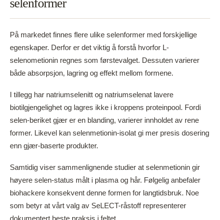
selenformer
På markedet finnes flere ulike selenformer med forskjellige
egenskaper. Derfor er det viktig å forstå hvorfor L-
selenometionin regnes som førstevalget. Dessuten varierer
både absorpsjon, lagring og effekt mellom formene.
I tillegg har natriumselenitt og natriumselenat lavere
biotilgjengelighet og lagres ikke i kroppens proteinpool. Fordi
selen-beriket gjær er en blanding, varierer innholdet av rene
former. Likevel kan selenmetionin-isolat gi mer presis dosering
enn gjær-baserte produkter.
Samtidig viser sammenlignende studier at selenmetionin gir
høyere selen-status målt i plasma og hår. Følgelig anbefaler
biohackere konsekvent denne formen for langtidsbruk. Noe
som betyr at vårt valg av SeLECT-råstoff representerer
dokumentert beste praksis i feltet.