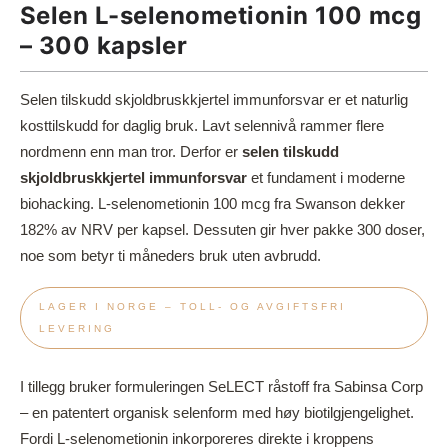
Selen L-selenometionin 100 mcg
– 300 kapsler
Selen tilskudd skjoldbruskkjertel immunforsvar er et naturlig
kosttilskudd for daglig bruk. Lavt selennivå rammer flere
nordmenn enn man tror. Derfor er
selen tilskudd
skjoldbruskkjertel immunforsvar
et fundament i moderne
biohacking. L-selenometionin 100 mcg fra Swanson dekker
182% av NRV per kapsel. Dessuten gir hver pakke 300 doser,
noe som betyr ti måneders bruk uten avbrudd.
LAGER I NORGE – TOLL- OG AVGIFTSFRI
LEVERING
I tillegg bruker formuleringen SeLECT råstoff fra Sabinsa Corp
– en patentert organisk selenform med høy biotilgjengelighet.
Fordi L-selenometionin inkorporeres direkte i kroppens