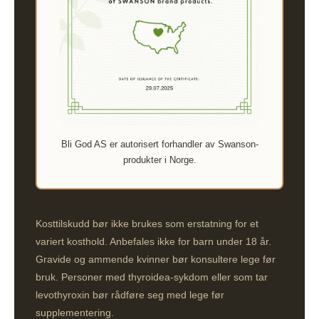
Bli God AS er autorisert forhandler av Swanson-
produkter i Norge.
Kosttilskudd bør ikke brukes som erstatning for et
variert kosthold. Anbefales ikke for barn under 18 år.
Gravide og ammende kvinner bør konsultere lege før
bruk. Personer med thyroidea-sykdom eller som tar
levothyroxin bør rådføre seg med lege før
supplementering.