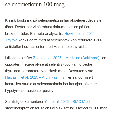
selenometionin 100 mcg
Klinisk forskning på selenometionin har akselerert det siste
tiåret. Derfor har vi nå robust dokumentasjon på flere
bruksområder. En meta-analyse fra
Huwiler et al. 2024 –
Thyroid
konkluderte med at seleninntak kan redusere TPO-
antistoffer hos pasienter med Hashimoto thyroiditt.
I tillegg bekrefter
Zhang et al. 2025 – Medicine (Baltimore)
i en
oppdatert meta-analyse at selentilskudd kan forbedre
thyroidea-parametere ved Hashimoto. Dessuten viste
Hajyasini et al. 2025 – Arch Razi Inst
i en randomisert
kontrollert studie at selenometionin-beriket gjær påvirker
hypotyreose-pasienter positivt.
Samtidig dokumenterer
Yim et al. 2026 – BMC Med
sikkerhetsprofilen for selen i klinisk setting. Likevel er 100 mcg