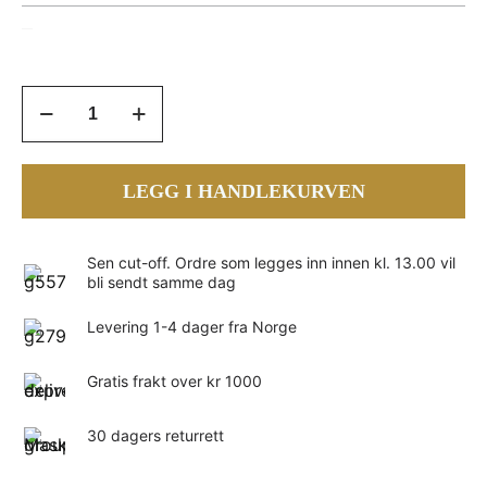
Selen
L-
selenometionin
100
LEGG I HANDLEKURVEN
mcg
–
300
kapsler
Sen cut-off. Ordre som legges inn innen kl. 13.00 vil
bli sendt samme dag
antall
Levering 1-4 dager fra Norge
Gratis frakt over kr 1000
30 dagers returrett