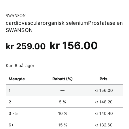
SWANSON
cardiovascular
organisk selenium
Prostata
selen
SWANSON
Opprinnelig
Nåvæ
kr
156.00
kr
259.00
pris
pris
Kun 6 på lager
var:
er:
kr 259.00.
kr 156
Mengde
Rabatt (%)
Pris
1
—
kr
156.00
2
5 %
kr
148.20
3 - 5
10 %
kr
140.40
6+
15 %
kr
132.60