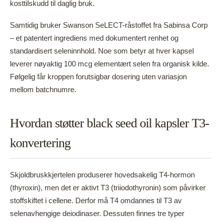
kosttilskudd til daglig bruk.
Samtidig bruker Swanson SeLECT-råstoffet fra Sabinsa Corp
– et patentert ingrediens med dokumentert renhet og
standardisert seleninnhold. Noe som betyr at hver kapsel
leverer nøyaktig 100 mcg elementært selen fra organisk kilde.
Følgelig får kroppen forutsigbar dosering uten variasjon
mellom batchnumre.
Hvordan støtter black seed oil kapsler T3-
konvertering
Skjoldbruskkjertelen produserer hovedsakelig T4-hormon
(thyroxin), men det er aktivt T3 (triiodothyronin) som påvirker
stoffskiftet i cellene. Derfor må T4 omdannes til T3 av
selenavhengige deiodinaser. Dessuten finnes tre typer