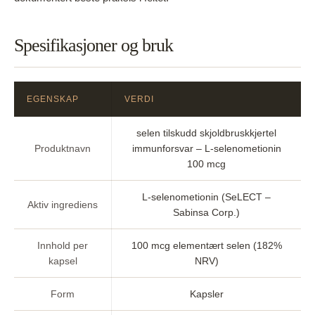
Spesifikasjoner og bruk
EGENSKAP
VERDI
selen tilskudd skjoldbruskkjertel
Produktnavn
immunforsvar – L-selenometionin
100 mcg
L-selenometionin (SeLECT –
Aktiv ingrediens
Sabinsa Corp.)
Innhold per
100 mcg elementært selen (182%
kapsel
NRV)
Form
Kapsler