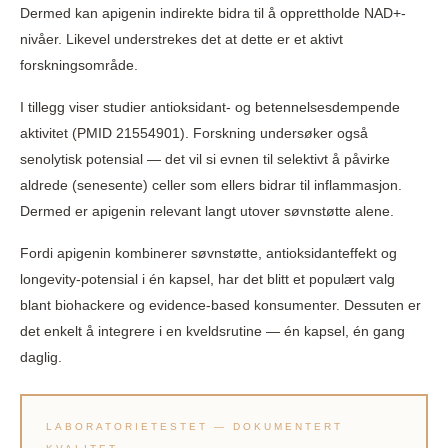
Dermed kan apigenin indirekte bidra til å opprettholde NAD+-
nivåer. Likevel understrekes det at dette er et aktivt
forskningsområde.
I tillegg viser studier antioksidant- og betennelsesdempende
aktivitet (PMID 21554901). Forskning undersøker også
senolytisk potensial — det vil si evnen til selektivt å påvirke
aldrede (senesente) celler som ellers bidrar til inflammasjon.
Dermed er apigenin relevant langt utover søvnstøtte alene.
Fordi apigenin kombinerer søvnstøtte, antioksidanteffekt og
longevity-potensial i én kapsel, har det blitt et populært valg
blant biohackere og evidence-based konsumenter. Dessuten er
det enkelt å integrere i en kveldsrutine — én kapsel, én gang
daglig.
LABORATORIETESTET — DOKUMENTERT