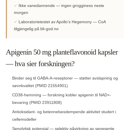
✓
Ikke vanedannende — ingen grogginess neste
morgen
✓
Laboratorietestet av Apollo’s Hegemony — CoA
tilgjengelig på bli-god.no
Apigenin 50 mg planteflavonoid kapsler
— hva sier forskningen?
Binder seg til GABA-A-reseptorer — støtter avslapning og
søvnkvalitet (PMID 21554901)
CD38-hemming — forskning kobler apigenin til NAD+-
bevaring (PMID 23911808)
Antioksidant- og betennelsesdempende aktivitet studert i
cellemodeller
Senolytisk potensial — selektiv påvirkning av senesente