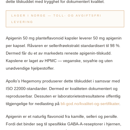
dette tilskuddet med trygghet for dokumentert kvalitet.
LAGER I NORGE — TOLL- OG AVGIFTSFRI
LEVERING
Apigenin 50 mg planteflavonoid kapsler leverer 50 mg apigenin
per kapsel. Råvaren er sellerifrøekstrakt standardisert til 98 %.
Dermed får du et av markedets reneste apigenin-tilskudd.
Kapslene er laget av HPMC — veganske, soyafrie og uten
unødvendige hjelpestoffer.
Apollo’s Hegemony produserer dette tilskuddet i samsvar med
ISO 22000-standarder. Dermed er kvaliteten dokumentert og
reproduserbar. Dessuten er laboratorietestresultatene offentlig
tilgjengelige for nedlasting på
bli-god.no/kvalitet-og-sertifikater
.
Apigenin er et naturlig flavonoid fra kamille, selleri og persille.
Fordi det binder seg til spesifikke GABA-A-reseptorer i hjernen,