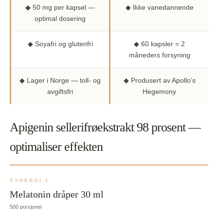
◆ 50 mg per kapsel —
◆ Ikke vanedannende
optimal dosering
◆ Soyafri og glutenfri
◆ 60 kapsler = 2
måneders forsyning
◆ Lager i Norge — toll- og
◆ Produsert av Apollo’s
avgiftsfri
Hegemony
Apigenin sellerifrøekstrakt 98 prosent —
optimaliser effekten
SYNERGI 1
Melatonin dråper 30 ml
500 porsjoner