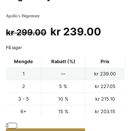
Apollo's Hegemony
Opprinnelig
Nåvæ
kr
239.00
kr
299.00
pris
pris
På lager
var:
er:
Mengde
Rabatt (%)
Pris
kr 299.00.
kr 23
1
—
kr
239.00
2
5 %
kr
227.05
3 - 5
10 %
kr
215.10
6+
15 %
kr
203.15