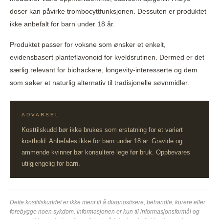
doser kan påvirke trombocyttfunksjonen. Dessuten er produktet
ikke anbefalt for barn under 18 år.
Produktet passer for voksne som ønsker et enkelt,
evidensbasert planteflavonoid for kveldsrutinen. Dermed er det
særlig relevant for biohackere, longevity-interesserte og dem
som søker et naturlig alternativ til tradisjonelle søvnmidler.
ADVARSEL
Kosttilskudd bør ikke brukes som erstatning for et variert
kosthold. Anbefales ikke for barn under 18 år. Gravide og
ammende kvinner bør konsultere lege før bruk. Oppbevares
utilgjengelig for barn.
Dette kosttilskuddet er ikke ment til å diagnostisere, behandle, kurere eller
forebygge noen sykdom. Informasjonen er kun til informasjonsformål og