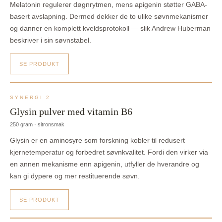
Melatonin regulerer døgnrytmen, mens apigenin støtter GABA-
basert avslapning. Dermed dekker de to ulike søvnmekanismer
og danner en komplett kveldsprotokoll — slik Andrew Huberman
beskriver i sin søvnstabel.
SE PRODUKT
SYNERGI 2
Glysin pulver med vitamin B6
250 gram · sitronsmak
Glysin er en aminosyre som forskning kobler til redusert
kjernetemperatur og forbedret søvnkvalitet. Fordi den virker via
en annen mekanisme enn apigenin, utfyller de hverandre og
kan gi dypere og mer restituerende søvn.
SE PRODUKT