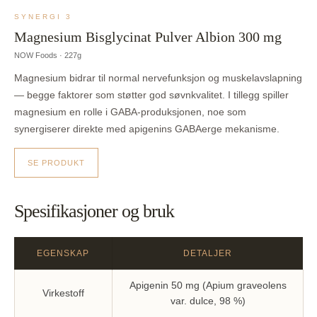
SYNERGI 3
Magnesium Bisglycinat Pulver Albion 300 mg
NOW Foods · 227g
Magnesium bidrar til normal nervefunksjon og muskelavslapning
— begge faktorer som støtter god søvnkvalitet. I tillegg spiller
magnesium en rolle i GABA-produksjonen, noe som
synergiserer direkte med apigenins GABAerge mekanisme.
SE PRODUKT
Spesifikasjoner og bruk
EGENSKAP
DETALJER
Apigenin 50 mg (Apium graveolens
Virkestoff
var. dulce, 98 %)