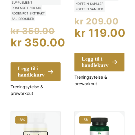
SUPPLEMENT
KOFFEIN KAPSLER
ROSENROT 500 MG
KOFFEIN VANNFRI
ROSENROT EKSTRAKT
Op
kr
209.00
SALIDROSIDER
Opprinnelig
pr
kr
359.00
kr
119.00
pris
kr
350.00
va
Nåværend
var:
Nåværende
kr
pris
Legg til i
kr 359.00.
pris
er:
handlekurv
Legg til i
er:
handlekurv
kr 119.00.
Treningsytelse &
preworkout
kr 350.00.
Treningsytelse &
preworkout
-8%
-5%