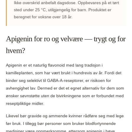
Ikke overskrid anbefalt dagsdose. Oppbevares på et tørt
sted under 25 °C, utilgjengelig for barn. Produktet er
beregnet for voksne over 18 år.
Apigenin for ro og velvære — trygt og for
hvem?
Apigenin er et naturlig flavonoid med lang tradisjon i
kamilleplanten, som har vært brukt i hundrevis av år. Fordi det
binder seg selektivt til GABA-A-reseptorer, er risikoen for
avhengighet lav. Dermed er det et egnet alternativ for dem som
ønsker søvnstøtte uten de bivirkningene som er forbundet med
reseptpliktige midler.
Likevel bør gravide og ammende kvinner rådføre seg med lege
før bruk. I tillegg bør personer som bruker blodfortynnende
medisiner være oppmerksomme, ettersom apigenin i høye