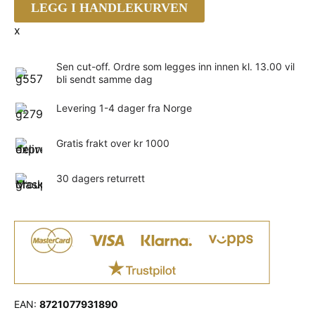
Apigenin
LEGG I HANDLEKURVEN
50
x
mg
(98%)
–
Sen cut-off. Ordre som legges inn innen kl. 13.00 vil
60
bli sendt samme dag
vegkapsler
antall
Levering 1-4 dager fra Norge
Gratis frakt over kr 1000
30 dagers returrett
EAN:
8721077931890