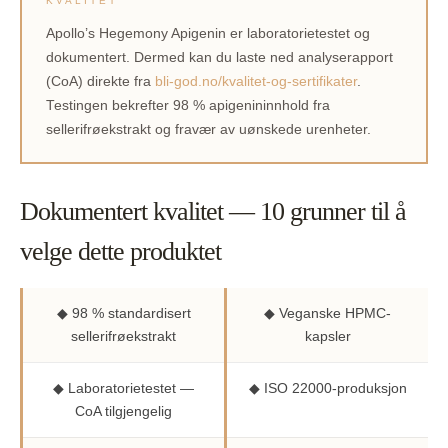
KVALITET
Apollo’s Hegemony Apigenin er laboratorietestet og
dokumentert. Dermed kan du laste ned analyserapport
(CoA) direkte fra
bli-god.no/kvalitet-og-sertifikater
.
Testingen bekrefter 98 % apigenininnhold fra
sellerifrøekstrakt og fravær av uønskede urenheter.
Dokumentert kvalitet — 10 grunner til å
velge dette produktet
◆ 98 % standardisert
◆ Veganske HPMC-
sellerifrøekstrakt
kapsler
◆ Laboratorietestet —
◆ ISO 22000-produksjon
CoA tilgjengelig