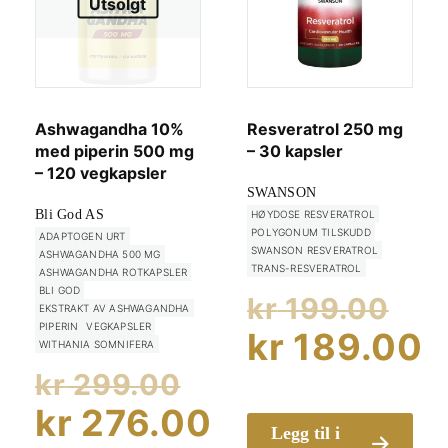
Utsolgt
Ashwagandha 10%
Resveratrol 250 mg
med piperin 500 mg
– 30 kapsler
– 120 vegkapsler
SWANSON
Bli God AS
HØYDOSE RESVERATROL
POLYGONUM TILSKUDD
ADAPTOGEN URT
SWANSON RESVERATROL
ASHWAGANDHA 500 MG
TRANS-RESVERATROL
ASHWAGANDHA ROTKAPSLER
Op
BLI GOD
kr
199.00
EKSTRAKT AV ASHWAGANDHA
PIPERIN
VEGKAPSLER
pri
kr
189.00
WITHANIA SOMNIFERA
Opprinnelig
var
Nåværend
kr
299.00
pris
kr
kr
276.00
pris
Legg til i