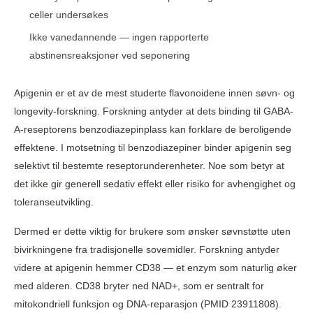
celler undersøkes
Ikke vanedannende — ingen rapporterte
abstinensreaksjoner ved seponering
Apigenin er et av de mest studerte flavonoidene innen søvn- og
longevity-forskning. Forskning antyder at dets binding til GABA-
A-reseptorens benzodiazepinplass kan forklare de beroligende
effektene. I motsetning til benzodiazepiner binder apigenin seg
selektivt til bestemte reseptorunderenheter. Noe som betyr at
det ikke gir generell sedativ effekt eller risiko for avhengighet og
toleranseutvikling.
Dermed er dette viktig for brukere som ønsker søvnstøtte uten
bivirkningene fra tradisjonelle sovemidler. Forskning antyder
videre at apigenin hemmer CD38 — et enzym som naturlig øker
med alderen. CD38 bryter ned NAD+, som er sentralt for
mitokondriell funksjon og DNA-reparasjon (PMID 23911808).