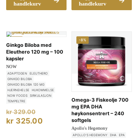
kr 449.
handlekurv
handlekurv
-1%
-8%
Ginkgo Biloba med
Eleuthero 120 mg – 100
kapsler
NOW
ADAPTOGEN
ELEUTHERO
GINKGO BILOBA
GINKGO BILOBA 120 MG
HJERNEHELSE
HUKOMMELSE
NOW FOODS
SIRKULASJON
Omega-3 Fiskeolje 700
TEMPELTRE
mg EPA DHA
Opprinnelig
kr
329.00
høykonsentrert – 240
pris
Nåværende
kr
325.00
softgels
var:
pris
Apollo's Hegemony
APOLLO'S HEGEMONY
DHA
EPA