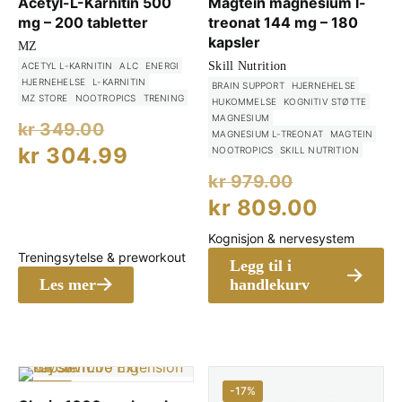
Acetyl-L-Karnitin 500
Magtein magnesium l-
mg – 200 tabletter
treonat 144 mg – 180
kapsler
MZ
Skill Nutrition
ACETYL L-KARNITIN
ALC
ENERGI
HJERNEHELSE
L-KARNITIN
BRAIN SUPPORT
HJERNEHELSE
MZ STORE
NOOTROPICS
TRENING
HUKOMMELSE
KOGNITIV STØTTE
MAGNESIUM
Opprinnelig
kr
349.00
MAGNESIUM L-TREONAT
MAGTEIN
pris
Nåværende
kr
304.99
NOOTROPICS
SKILL NUTRITION
Opprinne
var:
pris
kr
979.00
pris
Nåvære
kr 349.00.
kr
809.00
er:
var:
pris
kr 304.99.
Kognisjon & nervesystem
kr 979.00
er:
Treningsytelse & preworkout
Legg til i
kr 809.
Les mer
handlekurv
-15%
-17%