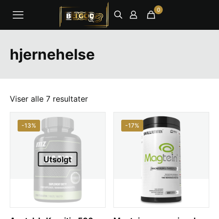
0
hjernehelse
Viser alle 7 resultater
-13%
-17%
Utsolgt