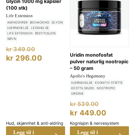
Glycin 1000 mg kapsler
(100 stk)
Life Extension
AMINOSYRER
BIOHACKING
GLYCIN
HJERNEHELSE
LEDDHELSE
LIFE EXTENSION
RESTITUSJON
SØVN
Opprinnelig
kr
349.00
Uridin monofosfat
pris
Nåværende
kr
296.00
pulver naturlig nootropic
var:
pris
– 50 gram
kr 349.00.
er:
Apollo's Hegemony
kr 296.00.
HJERNEHELSE
KOGNITIV STØTTE
KOSTTILSKUDD
NOOTROPIC
URIDINE
Opprinne
kr
539.00
pris
Nåvære
kr
449.00
var:
pris
Hud, skjønnhet & anti-aldring
Kognisjon & nervesystem
kr 539.00
er:
Legg til i
Legg til i