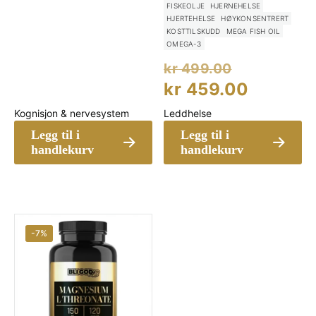
kr 329.00.
er:
FISKEOLJE
HJERNEHELSE
kr 325.00.
HJERTEHELSE
HØYKONSENTRERT
KOSTTILSKUDD
MEGA FISH OIL
OMEGA-3
Opprinne
kr
499.00
pris
Nåvære
kr
459.00
var:
pris
Kognisjon & nervesystem
Leddhelse
kr 499.00
er:
Legg til i
Legg til i
kr 459.
handlekurv
handlekurv
-7%