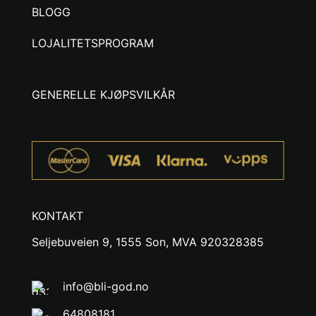
BLOGG
LOJALITETSPROGRAM
GENERELLE KJØPSVILKÅR
KONTAKT
Seljebuveien 9, 1555 Son, MVA 920328385
info@bli-god.no
64808181