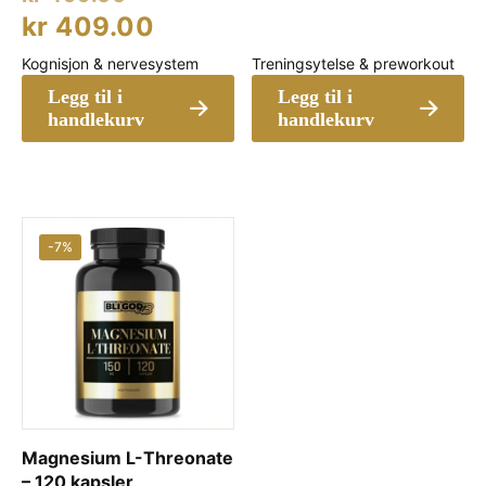
kr 345.
pris
Nåværende
kr
409.00
var:
pris
Kognisjon & nervesystem
Treningsytelse & preworkout
kr 499.00.
er:
Legg til i
Legg til i
kr 409.00.
handlekurv
handlekurv
-7%
Magnesium L-Threonate
– 120 kapsler