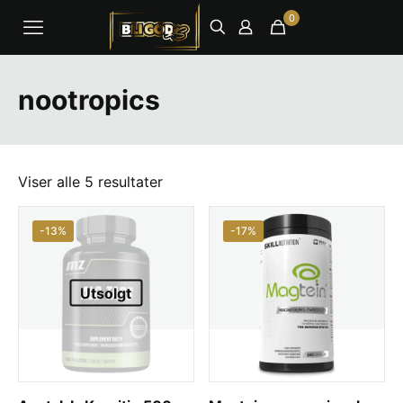
0
nootropics
Viser alle 5 resultater
-13%
-17%
Utsolgt