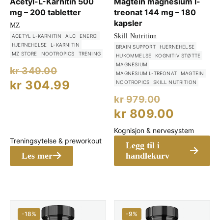
Acetyl-L-Karnitin 500
Magtein magnesium l-
mg – 200 tabletter
treonat 144 mg – 180
kapsler
MZ
Skill Nutrition
ACETYL L-KARNITIN
ALC
ENERGI
HJERNEHELSE
L-KARNITIN
BRAIN SUPPORT
HJERNEHELSE
MZ STORE
NOOTROPICS
TRENING
HUKOMMELSE
KOGNITIV STØTTE
MAGNESIUM
Opprinnelig
kr
349.00
MAGNESIUM L-TREONAT
MAGTEIN
pris
Nåværende
kr
304.99
NOOTROPICS
SKILL NUTRITION
Opprinne
var:
pris
kr
979.00
pris
Nåvære
kr 349.00.
kr
809.00
er:
var:
pris
kr 304.99.
Kognisjon & nervesystem
kr 979.00
er:
Treningsytelse & preworkout
Legg til i
kr 809.
Les mer
handlekurv
-18%
-9%