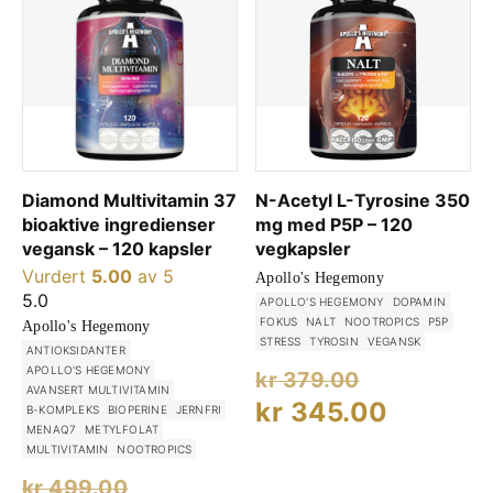
Diamond Multivitamin 37
N-Acetyl L-Tyrosine 350
bioaktive ingredienser
mg med P5P – 120
vegansk – 120 kapsler
vegkapsler
Vurdert
5.00
av 5
Apollo's Hegemony
5.0
APOLLO'S HEGEMONY
DOPAMIN
FOKUS
NALT
NOOTROPICS
P5P
Apollo's Hegemony
STRESS
TYROSIN
VEGANSK
ANTIOKSIDANTER
Opprinne
APOLLO'S HEGEMONY
kr
379.00
AVANSERT MULTIVITAMIN
pris
Nåvære
kr
345.00
B-KOMPLEKS
BIOPERINE
JERNFRI
MENAQ7
METYLFOLAT
var:
pris
MULTIVITAMIN
NOOTROPICS
kr 379.00
er:
Opprinnelig
kr
499.00