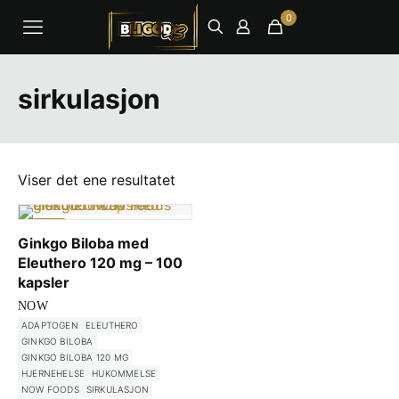
0
sirkulasjon
Viser det ene resultatet
-1%
Ginkgo Biloba med
Eleuthero 120 mg – 100
kapsler
NOW
ADAPTOGEN
ELEUTHERO
GINKGO BILOBA
GINKGO BILOBA 120 MG
HJERNEHELSE
HUKOMMELSE
NOW FOODS
SIRKULASJON