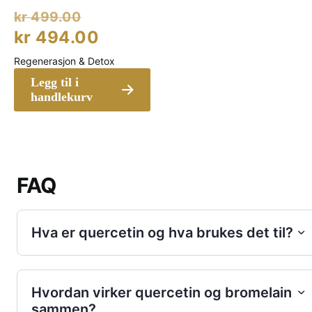
Opprinnelig
kr
499.00
pris
Nåværende
kr
494.00
var:
pris
Regenerasjon & Detox
kr 499.00.
er:
Legg til i
kr 494.00.
handlekurv
FAQ
Hva er quercetin og hva brukes det til?
Hvordan virker quercetin og bromelain
sammen?