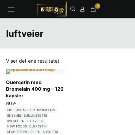
0
luftveier
Viser det ene resultatet
-1%
Quercetin med
Bromelain 400 mg – 120
kapsler
NOW
BIOFLAVONOIDER
BROMELAIN
ENZYMES
IMMUNSTØTTE
KVERCETIN
LUFTVEIER
NOW FOODS
QUERCETIN
RESPIRATORY HEALTH
SITRUSFRI