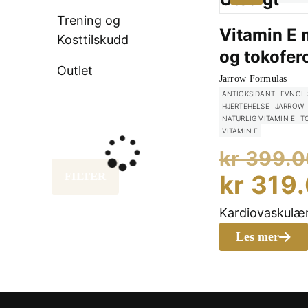
Trening og
Vitamin E 
Kosttilskudd
og tokofer
Outlet
Jarrow Formulas
ANTIOKSIDANT
EVNOL 
HJERTEHELSE
JARROW
NATURLIG VITAMIN E
T
VITAMIN E
kr
399.0
FILTER
kr
319
Kardiovaskulær
Les mer