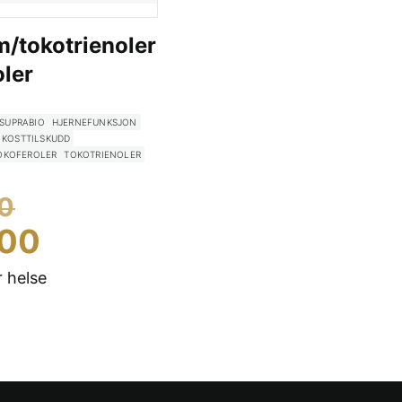
m/tokotrienoler
oler
SUPRABIO
HJERNEFUNKSJON
KOSTTILSKUDD
OKOFEROLER
TOKOTRIENOLER
Opprinnelig
0
pris
Nåværende
.00
var:
pris
 helse
kr 399.00.
er:
kr 319.00.