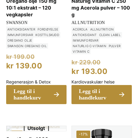
Oregano olje 150 mg
Naturlig Vitamin C 250
10:1 ekstrakt – 120
mg Acerola pulver – 100
vegkapsler
g
SWANSON
ALLNUTRITION
ANTIOKSIDANTER
FORDØYELSE
ACEROLA
ALLNUTRITION
IMMUNFORSVAR
KOSTTILSKUDD
ANTIOKSIDANT
CLEAN LABEL
OREGANO OLJE
IMMUNFORSVAR
SWANSON OREGANO OIL
NATURLIG C-VITAMIN
PULVER
VITAMIN C
Opprinnelig
kr
199.00
Opprinne
kr
229.00
pris
Nåværende
kr
139.00
pris
Nåvære
kr
193.00
var:
pris
var:
pris
Regenerasjon & Detox
kr 199.00.
Kardiovaskulær helse
er:
kr 229.00
er:
Legg til i
Legg til i
kr 139.00.
kr 193.0
handlekurv
handlekurv
Utsolgt
-1%
-17%