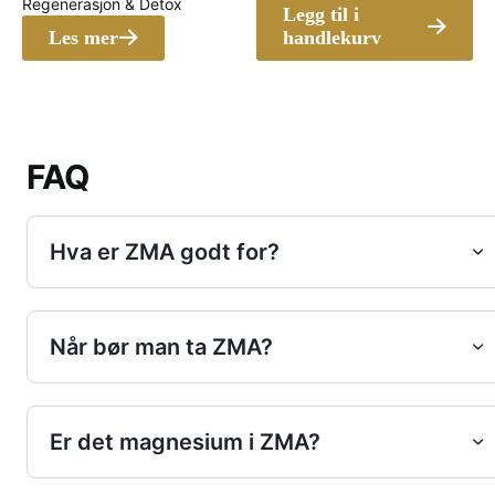
kr 399.00
er:
Regenerasjon & Detox
Legg til i
kr 331.0
Les mer
handlekurv
FAQ
Hva er ZMA godt for?
Når bør man ta ZMA?
Er det magnesium i ZMA?