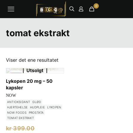
0
tomat ekstrakt
Viser det ene resultatet
Utsolgt
-1%
Lykopen 20 mg – 50
kapsler
NOW
ANTIOKSIDANT
GLØD
HJERTEHELSE
HUDPLEIE
LYKOPEN
NOW FOODS
PROSTATA
TOMAT EKSTRAKT
Opprinnelig
kr
399.00