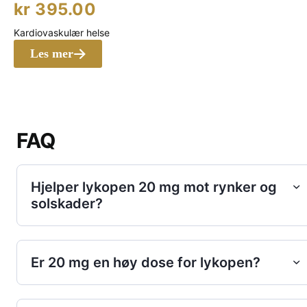
pris
Nåværende
kr
395.00
var:
pris
Kardiovaskulær helse
kr 399.00.
er:
Les mer
kr 395.00.
FAQ
Hjelper lykopen 20 mg mot rynker og
solskader?
Er 20 mg en høy dose for lykopen?