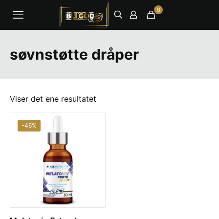
0
søvnstøtte dråper
Viser det ene resultatet
-45%