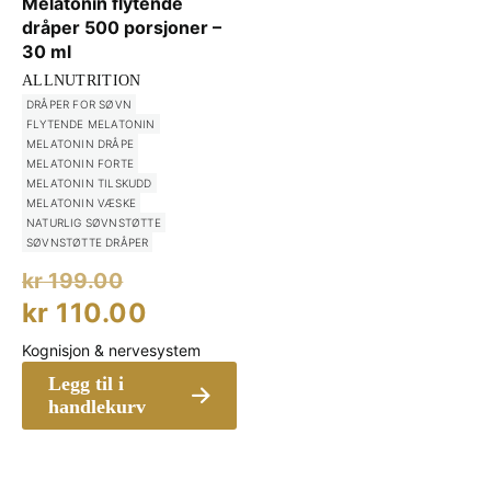
Melatonin flytende
dråper 500 porsjoner –
30 ml
ALLNUTRITION
DRÅPER FOR SØVN
FLYTENDE MELATONIN
MELATONIN DRÅPE
MELATONIN FORTE
MELATONIN TILSKUDD
MELATONIN VÆSKE
NATURLIG SØVNSTØTTE
SØVNSTØTTE DRÅPER
Opprinnelig
kr
199.00
pris
Nåværende
kr
110.00
var:
pris
Kognisjon & nervesystem
kr 199.00.
er:
Legg til i
kr 110.00.
handlekurv