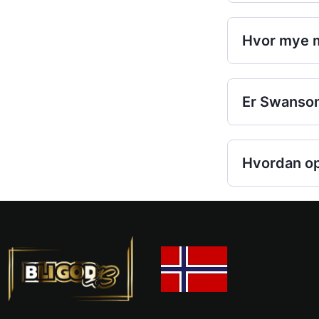
Hvor mye m
Er Swanson
Hvordan o