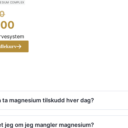
ESIUM COMPLEX
Opprinnelig
0
pris
Nåværende
.00
var:
pris
ervesystem
kr 349.00.
er:
ndlekurv
kr 305.00.
 å ta magnesium tilskudd hver dag?
t jeg om jeg mangler magnesium?