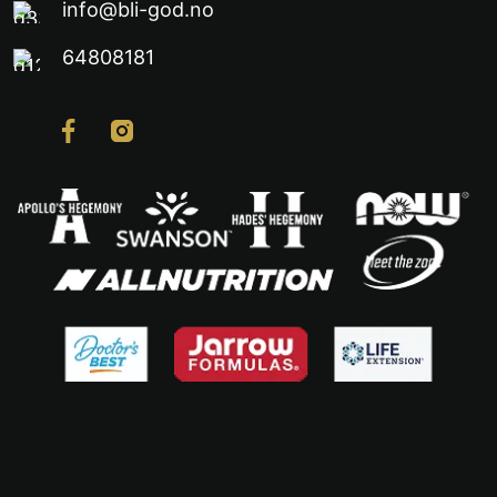
info@bli-god.no
64808181