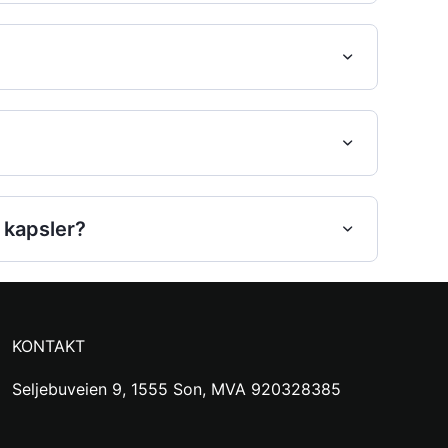
kapsler?
KONTAKT
Seljebuveien 9, 1555 Son, MVA 920328385