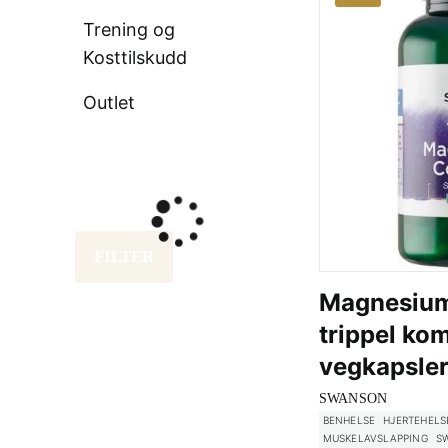
Trening og
Kosttilskudd
Outlet
FILTER
Magnesiu
trippel ko
vegkapsle
SWANSON
BENHELSE
HJERTEHELS
MUSKELAVSLAPPING
S