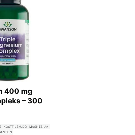
m 400 mg
mpleks – 300
r
E
KOSTTILSKUDD
MAGNESIUM
WANSON