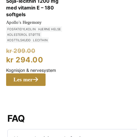
Soja-lecithin 1200 mg
med vitamin E – 180
softgels
Apollo's Hegemony
FOSFATIDYLKOLIN
HJERNE HELSE
KOLESTEROL STØTTE
KOSTTILSKUDD
LECITHIN
Opprinnelig
kr
299.00
pris
Nåværende
kr
294.00
var:
pris
Kognisjon & nervesystem
kr 299.00.
er:
Les mer
kr 294.00.
FAQ