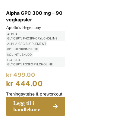
Alpha GPC 300 mg – 90
vegkapsler
Apollo's Hegemony
ALPHA
GLYCERYLPHOSPHORYLCHOLINE
ALPHA GPC SUPPLEMENT
KOLINFORBINDELSE
KOLINTILSKUDD
L-ALPHA
GLYCERYLFOSFORYLCHOLINE
Opprinnelig
kr
499.00
pris
Nåværende
kr
444.00
var:
pris
Treningsytelse & preworkout
kr 499.00.
er:
Legg til i
kr 444.00.
handlekurv