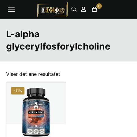
0
L-alpha
glycerylfosforylcholine
Viser det ene resultatet
-11%